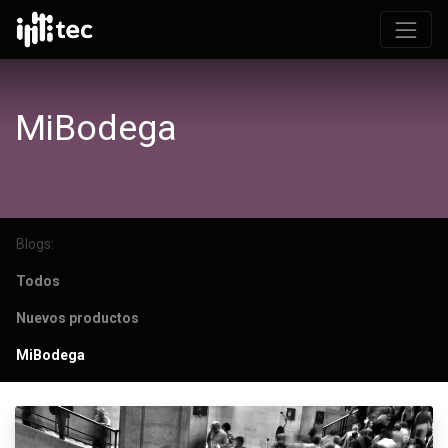
MiBodega
Blogs:
Todos
Nuevos productos
MiBodega